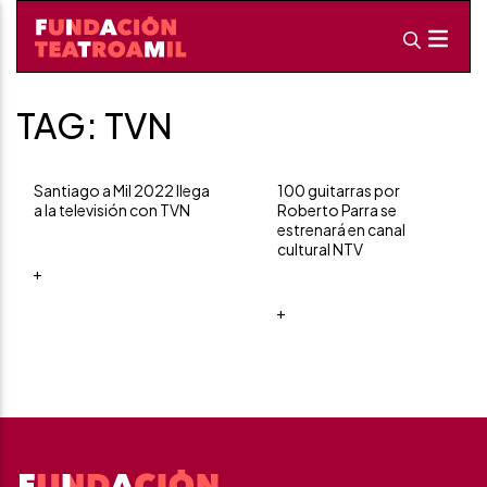
TAG: TVN
Santiago a Mil 2022 llega
100 guitarras por
a la televisión con TVN
Roberto Parra se
estrenará en canal
cultural NTV
+
+