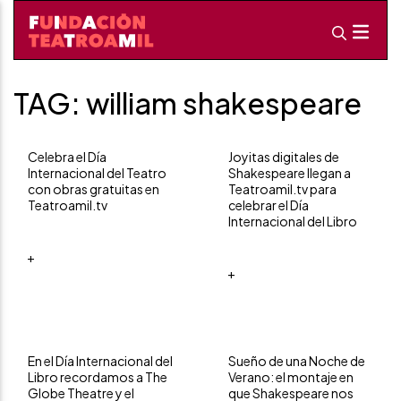
TAG: william shakespeare
Celebra el Día
Joyitas digitales de
Internacional del Teatro
Shakespeare llegan a
con obras gratuitas en
Teatroamil.tv para
Teatroamil.tv
celebrar el Día
Internacional del Libro
+
+
En el Día Internacional del
Sueño de una Noche de
Libro recordamos a The
Verano: el montaje en
Globe Theatre y el
que Shakespeare nos