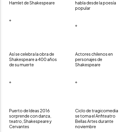
Hamlet de Shakespeare
habla desde la poesía
popular
+
+
Así se celebra la obra de
Actores chilenos en
Shakespeare a 400 años
personajes de
de su muerte
Shakespeare
+
+
Puerto de Ideas 2016
Ciclo de tragicomedia
sorprende con danza,
se toma el Anfiteatro
teatro, Shakespeare y
Bellas Artes durante
Cervantes
noviembre