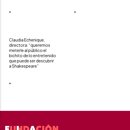
+
+
Claudia Echenique,
directora: “queremos
meterle al público el
bichito de lo entretenido
que puede ser descubrir
a Shakespeare”
+