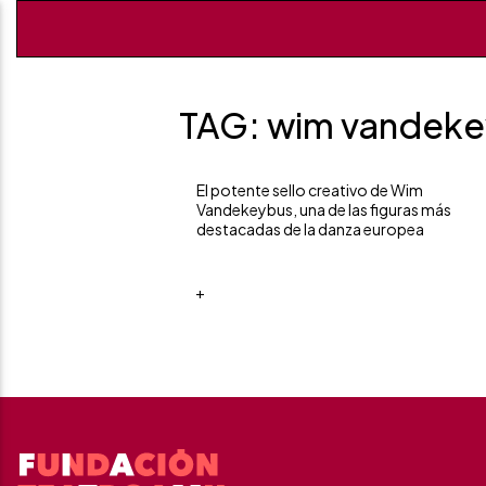
TAG: wim vandek
El potente sello creativo de Wim
Vandekeybus, una de las figuras más
destacadas de la danza europea
+