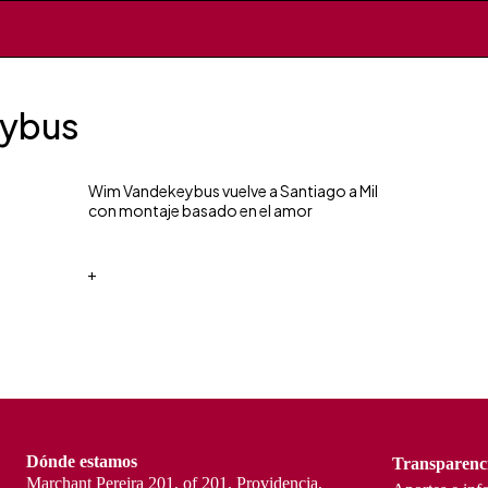
eybus
Wim Vandekeybus vuelve a Santiago a Mil
con montaje basado en el amor
+
Dónde estamos
Transparenc
Marchant Pereira 201, of 201, Providencia,