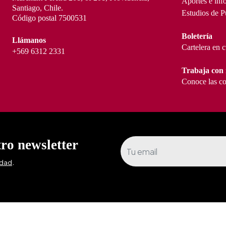
Aportes e inf
Santiago, Chile.
Estudios de P
Código postal 7500531
Boletería
Llámanos
Cartelera en 
+569 6312 2331
Trabaja con 
Conoce las co
tro newsletter
.
idad