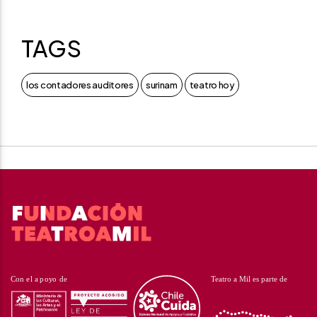
TAGS
los contadores auditores
surinam
teatro hoy