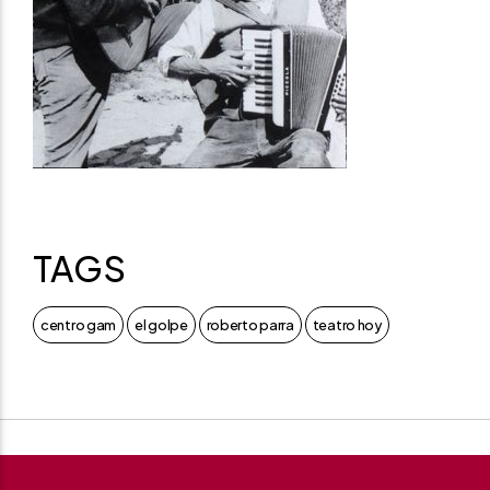
TAGS
centro gam
el golpe
roberto parra
teatro hoy