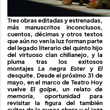
Tres obras editadas y estrenadas,
más manuscritos inconclusos,
cuentos, décimas y otros textos
que aún no ven la luz forman parte
del legado literario del quinto hijo
del virtuoso clan chillanejo, y la
pluma tras los exitosos
montajes
La negra Ester
y
El
desquite
. Desde el próximo 31 de
mayo, en el marco de
Teatro Hoy
vuelve
El golpe, un relato de
memoria
, oportunidad para
revisitar la figura del también
cultor de la cueca chora y el jazz