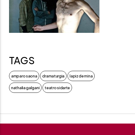
TAGS
amparo saona
dramaturgia
lapiz de mina
nathalia galgani
teatro sidarte