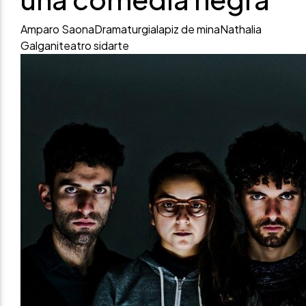
Amparo Saona
Dramaturgia
lapiz de mina
Nathalia
Galgani
teatro sidarte