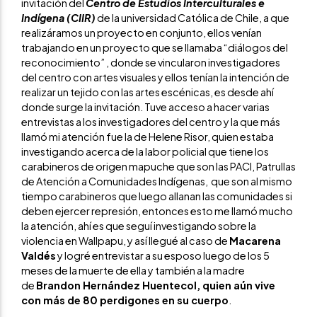
invitación del
Centro de Estudios Interculturales e
Indígena (CIIR)
de la universidad Católica de Chile, a que
realizáramos un proyecto en conjunto, ellos venían
trabajando en un proyecto que se llamaba “diálogos del
reconocimiento” , donde se vincularon investigadores
del centro con artes visuales y ellos tenían la intención de
realizar un tejido con las artes escénicas, es desde ahí
donde surge la invitación. Tuve acceso a hacer varias
entrevistas a los investigadores del centro y la que más
llamó mi atención fue la de Helene Risor, quien estaba
investigando acerca de la labor policial que tiene los
carabineros de origen mapuche que son las PACI, Patrullas
de Atención a Comunidades Indígenas, que son al mismo
tiempo carabineros que luego allanan las comunidades si
deben ejercer represión, entonces esto me llamó mucho
la atención, ahí es que seguí investigando sobre la
violencia en Wallpapu, y así llegué al caso de
Macarena
Valdés
y logré entrevistar a su esposo luego de los 5
meses de la muerte de ella y también a la madre
de
Brandon Hernández Huentecol, quien aún vive
con más de 80 perdigones en su cuerpo
.