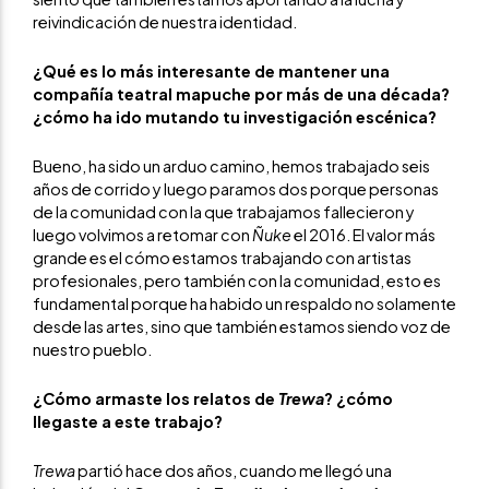
reivindicación de nuestra identidad.
¿Qué es lo más interesante de mantener una
compañía teatral mapuche por más de una década?
¿cómo ha ido mutando tu investigación escénica?
Bueno, ha sido un arduo camino, hemos trabajado seis
años de corrido y luego paramos dos porque personas
de la comunidad con la que trabajamos fallecieron y
luego volvimos a retomar con
Ñuke
el 2016. El valor más
grande es el cómo estamos trabajando con artistas
profesionales, pero también con la comunidad, esto es
fundamental porque ha habido un respaldo no solamente
desde las artes, sino que también estamos siendo voz de
nuestro pueblo.
¿Cómo armaste los relatos de
Trewa
? ¿cómo
llegaste a este trabajo?
Trewa
partió hace dos años, cuando me llegó una