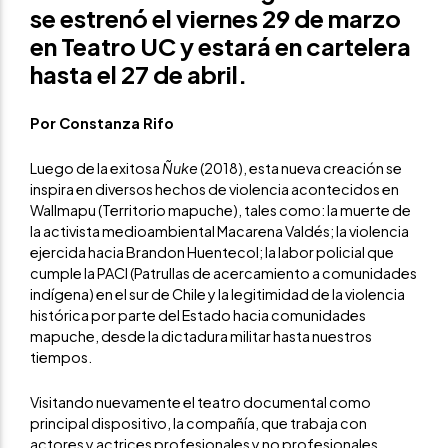
se estrenó el viernes 29 de marzo
en
Teatro UC
y estará en cartelera
hasta el 27 de abril.
Por Constanza Rifo
Luego de la exitosa
Ñuke
(2018), esta nueva creación se
inspira en diversos hechos de violencia acontecidos en
Wallmapu (Territorio mapuche), tales como: la muerte de
la activista medioambiental Macarena Valdés; la violencia
ejercida hacia Brandon Huentecol; la labor policial que
cumple la PACI (Patrullas de acercamiento a comunidades
indígena) en el sur de Chile y la legitimidad de la violencia
histórica por parte del Estado hacia comunidades
mapuche, desde la dictadura militar hasta nuestros
tiempos.
Visitando nuevamente el teatro documental como
principal dispositivo, la compañía, que trabaja con
actores y actrices profesionales y no profesionales,