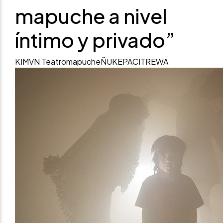
mapuche a nivel
íntimo y privado”
KIMVN Teatro
mapuche
ÑUKE
PACI
TREWA