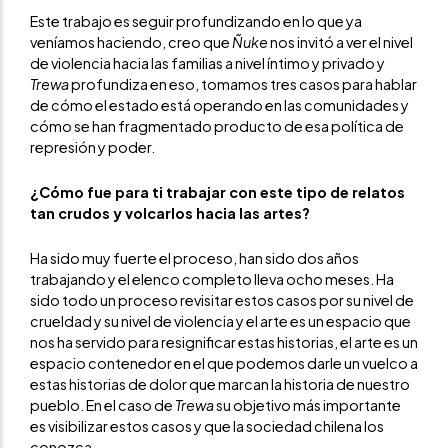
Este trabajo es seguir profundizando en lo que ya
veníamos haciendo, creo que
Ñuke
nos invitó a ver el nivel
de violencia hacia las familias a nivel íntimo y privado y
Trewa
profundiza en eso, tomamos tres casos para hablar
de cómo el estado está operando en las comunidades y
cómo se han fragmentado producto de esa política de
represión y poder.
¿Cómo fue para ti trabajar con este tipo de relatos
tan crudos y volcarlos hacia las artes?
Ha sido muy fuerte el proceso, han sido dos años
trabajando y el elenco completo lleva ocho meses. Ha
sido todo un proceso revisitar estos casos por su nivel de
crueldad y su nivel de violencia y el arte es un espacio que
nos ha servido para resignificar estas historias, el arte es un
espacio contenedor en el que podemos darle un vuelco a
estas historias de dolor que marcan la historia de nuestro
pueblo. En el caso de
Trewa
su objetivo más importante
es visibilizar estos casos y que la sociedad chilena los
conozca.