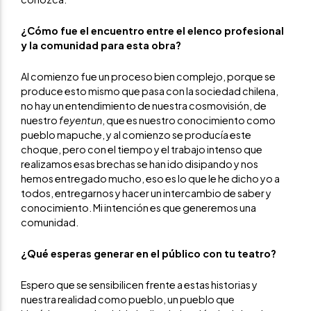
¿Cómo fue el encuentro entre el elenco profesional
y la comunidad para esta obra?
Al comienzo fue un proceso bien complejo, porque se
produce esto mismo que pasa con la sociedad chilena,
no hay un entendimiento de nuestra cosmovisión, de
nuestro
feyentun
, que es nuestro conocimiento como
pueblo mapuche, y al comienzo se producía este
choque, pero con el tiempo y el trabajo intenso que
realizamos esas brechas se han ido disipando y nos
hemos entregado mucho, eso es lo que le he dicho yo a
todos, entregarnos y hacer un intercambio de saber y
conocimiento. Mi intención es que generemos una
comunidad.
¿Qué esperas generar en el público con tu teatro?
Espero que se sensibilicen frente a estas historias y
nuestra realidad como pueblo, un pueblo que