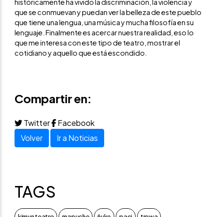
históricamente ha vivido la discriminación, la violencia y
que se conmuevan y puedan ver la belleza de este pueblo
que tiene una lengua, una música y mucha filosofía en su
lenguaje. Finalmente es acercar nuestra realidad, eso lo
que me interesa con este tipo de teatro, mostrar el
cotidiano y aquello que está escondido.
Compartir en:
Twitter
Facebook
Volver
Ir a Noticias
TAGS
kimvn teatro
mapuche
ñuke
paci
trewa