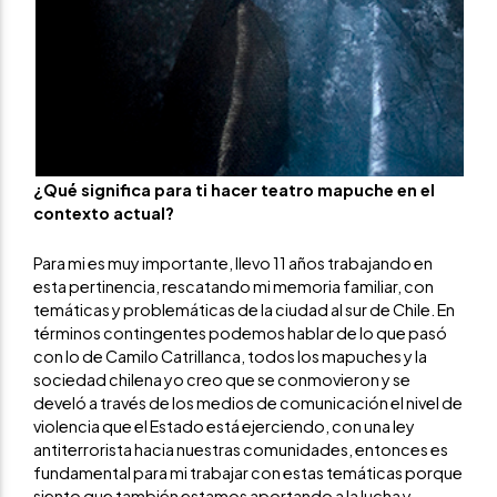
¿Qué significa para ti hacer teatro mapuche en el
contexto actual?
Para mi es muy importante, llevo 11 años trabajando en
esta pertinencia, rescatando mi memoria familiar, con
temáticas y problemáticas de la ciudad al sur de Chile. En
términos contingentes podemos hablar de lo que pasó
con lo de Camilo Catrillanca, todos los mapuches y la
sociedad chilena yo creo que se conmovieron y se
develó a través de los medios de comunicación el nivel de
violencia que el Estado está ejerciendo, con una ley
antiterrorista hacia nuestras comunidades, entonces es
fundamental para mi trabajar con estas temáticas porque
siento que también estamos aportando a la lucha y