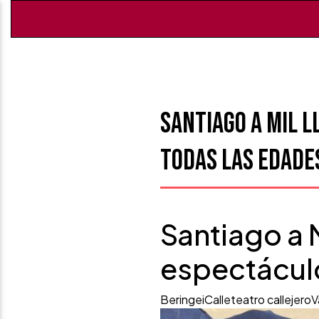
Santiago a Mil l
todas las edade
Santiago a M
espectáculo
Beringei
Calle
teatro callejero
V