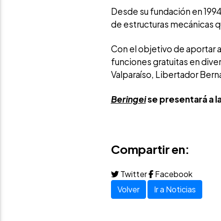
Desde su fundación en 1994,
de estructuras mecánicas que
Con el objetivo de aportar a 
funciones gratuitas en dive
Valparaíso, Libertador Bern
Beringei
se presentará a l
Compartir en:
Twitter
Facebook
Volver
Ir a Noticias