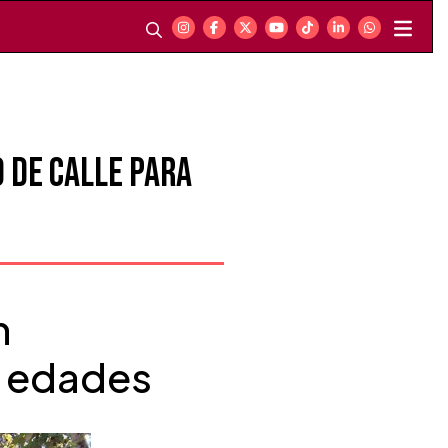
o de calle para
n
s edades