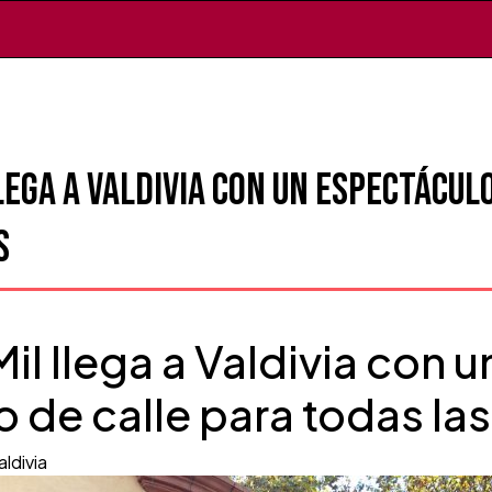
lega a Valdivia con un espectácul
s
il llega a Valdivia con u
 de calle para todas la
aldivia