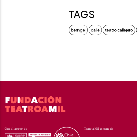
TAGS
beringei
calle
teatro callejero