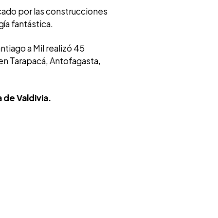
cado por las construcciones
ía fantástica.
ntiago a Mil realizó 45
 en Tarapacá, Antofagasta,
 de Valdivia.