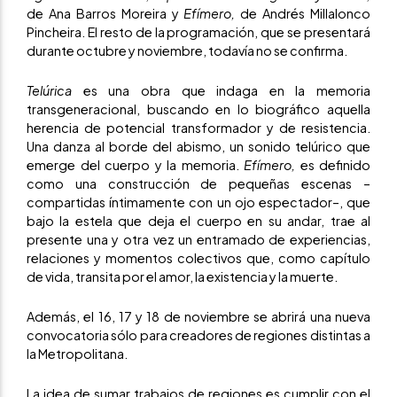
de Ana Barros Moreira y
Efímero,
de Andrés Millalonco
Pincheira. El resto de la programación, que se presentará
durante octubre y noviembre, todavía no se confirma.
Telúrica
es una obra que indaga en la memoria
transgeneracional, buscando en lo biográfico aquella
herencia de potencial transformador y de resistencia.
Una danza al borde del abismo, un sonido telúrico que
emerge del cuerpo y la memoria.
Efímero,
es definido
como una construcción de pequeñas escenas –
compartidas íntimamente con un ojo espectador–, que
bajo la estela que deja el cuerpo en su andar, trae al
presente una y otra vez un entramado de experiencias,
relaciones y momentos colectivos que, como capítulo
de vida, transita por el amor, la existencia y la muerte.
Además, el 16, 17 y 18 de noviembre se abrirá una nueva
convocatoria sólo para creadores de regiones distintas a
la Metropolitana.
La idea de sumar trabajos de regiones es cumplir con el