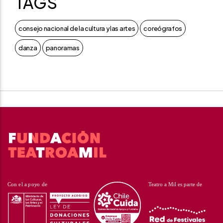
TAGS
consejo nacional de la cultura y las artes
coreógrafos
danza
panoramas