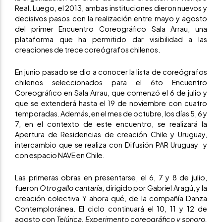
Real. Luego, el 2013, ambas instituciones dieron nuevos y
decisivos pasos con la realización entre mayo y agosto
del primer Encuentro Coreográfico Sala Arrau, una
plataforma que ha permitido dar visibilidad a las
creaciones de trece coreógrafos chilenos.
En junio pasado se dio a conocer la lista de coreógrafos
chilenos seleccionados para el 6to Encuentro
Coreográfico en Sala Arrau, que comenzó el 6 de julio y
que se extenderá hasta el 19 de noviembre con cuatro
temporadas. Además, en el mes de octubre, los días 5, 6 y
7, en el contexto de este encuentro, se realizará la
Apertura de Residencias de creación Chile y Uruguay,
intercambio que se realiza con Difusión PAR Uruguay y
con espacio NAVE en Chile.
Las primeras obras en presentarse, el 6, 7 y 8 de julio,
fueron
Otro gallo cantaría
, dirigido por Gabriel Aragú, y la
creación colectiva Y ahora qué, de la compañía Danza
Contemploránea. El ciclo continuará el 10, 11 y 12 de
agosto con
Telúrica, Experimento coreográfico y sonoro,