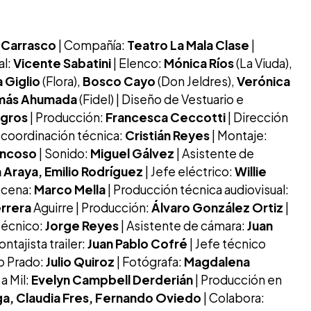
 Carrasco
| Compañía:
Teatro La Mala Clase
|
al:
Vicente Sabatini
| Elenco:
Mónica Ríos
(La Viuda),
a Giglio
(Flora),
Bosco Cayo
(Don Jeldres),
Verónica
más Ahumada
(Fidel) | Diseño de Vestuario e
agros
| Producción:
Francesca Ceccotti
| Dirección
 coordinación técnica:
Cristián Reyes
| Montaje:
oncoso
| Sonido:
Miguel Gálvez
| Asistente de
n Araya, Emilio Rodríguez
| Jefe eléctrico:
Willie
scena:
Marco Mella
| Producción técnica audiovisual:
rrera
Aguirre | Producción:
Álvaro González Ortiz
|
técnico:
Jorge Reyes
| Asistente de cámara:
Juan
ontajista trailer:
Juan Pablo Cofré
| Jefe técnico
Lo Prado:
Julio Quiroz
| Fotógrafa:
Magdalena
a Mil:
Evelyn Campbell Derderián
| Producción en
ga, Claudia Fres, Fernando Oviedo
| Colabora: