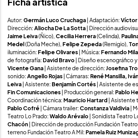
Ficha artística
Autor:
Germán Luco Cruchaga
| Adaptación:
Víctor
Dirección:
Aliocha De La Sotta
| Dirección audiovisu
Jaime Leiva
(Ñico),
Cecilia Herrera
(Celinda),
Paulin
Medel
(Doña Meche),
Felipe Zepeda
(Remigio),
To
iluminación:
Felipe Olivares
| Música:
Fernando Mil
de fotografía:
David Bravo
| Diseño escenográfico y
Vicente Gana
| Asistente de dirección:
Josefina Tr
sonido:
Angello Rojas
| Cámaras:
René Mansilla, Ivá
Leiva
| Asistente:
Benjamín Cortés
| Asistente de e
Fin Comunicaciones
| Producción general:
Pablo He
Coordinación técnica:
Mauricio Hartard
| Asistente 
Pablo Cofré
| Cámara trailer:
Constanza Valdivia
| M
Teatro Lo Prado:
Waldo Arévalo
| Sonidista Teatro 
Chacón
| Dirección de producción Fundación Teatro 
terreno Fundación Teatro A Mil:
Pamela Ruiz Muniza