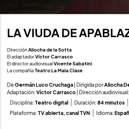
LA VIUDA DE APABLA
DIrección
Aliocha de la Sotta
El adaptador
Víctor Carrasco
El director audiovisual
Vicente Sabatini
La compañía
Teatro La Mala Clase
De
Germán Luco Cruchaga
| Dirigida por
Aliocha
De
Adaptación:
Víctor Carrasco
| Dirección audiovisual
Disciplina:
Teatro digital
Duración:
84 minutos
Plataforma:
TV abierta, canal TVN
Idioma:
Españ