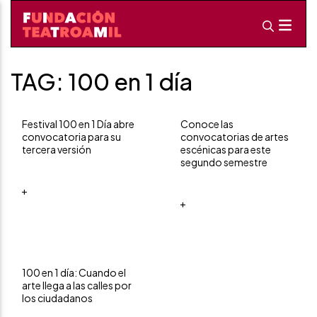
TAG: 100 en 1 día
Festival 100 en 1 Día abre
Conoce las
convocatoria para su
convocatorias de artes
tercera versión
escénicas para este
segundo semestre
+
+
100 en 1 día: Cuando el
arte llega a las calles por
los ciudadanos