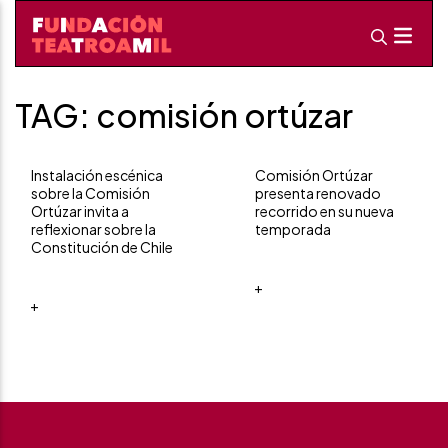
TAG: comisión ortúzar
Instalación escénica
Comisión Ortúzar
sobre la Comisión
presenta renovado
Ortúzar invita a
recorrido en su nueva
reflexionar sobre la
temporada
Constitución de Chile
+
+