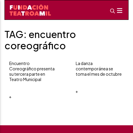
TAG: encuentro
coreográfico
Encuentro
La danza
Coreográfico presenta
contemporánea se
su tercera parte en
toma el mes de octubre
Teatro Municipal
+
+