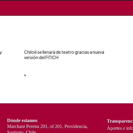
 y
Chiloé se llenará de teatro gracias a nueva
versión del FITICH
+
Dónde estamos
Transparenc
Marchant Pereira 201, of 201, Providencia,
Aportes e inf
Santiago, Chile.