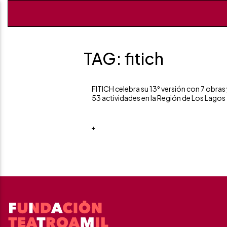
TAG: fitich
FITICH celebra su 13° versión con 7 obras
53 actividades en la Región de Los Lagos
+