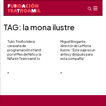
TAG: la mona ilustre
Tulio Triviño lidera
Miguel Bregante,
caravana de
director de La Mona
programación infantil
Ilustre: “Este viaje es un
por el Mes del Niño y la
antes y después para
Niña en Teatroamil.tv
esta compañía”
+
+