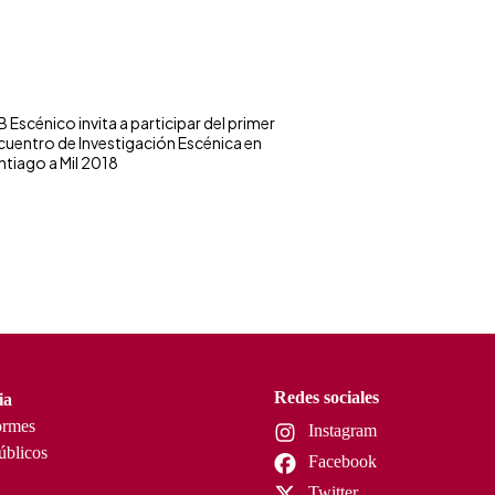
 Escénico invita a participar del primer
cuentro de Investigación Escénica en
ntiago a Mil 2018
Redes sociales
ia
ormes
Instagram
úblicos
Facebook
Twitter