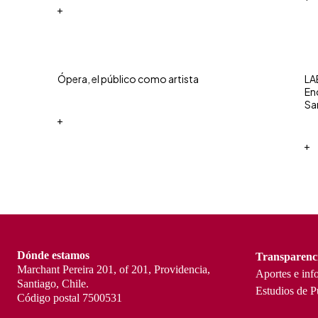
+
Ópera, el público como artista
LAB
En
Sa
+
+
Dónde estamos
Transparenc
Marchant Pereira 201, of 201, Providencia,
Aportes e inf
Santiago, Chile.
Estudios de P
Código postal 7500531