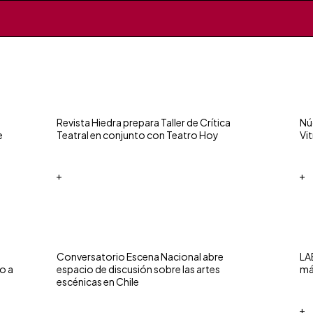
Revista Hiedra prepara Taller de Crítica
Nú
e
Teatral en conjunto con Teatro Hoy
Vi
+
+
Conversatorio Escena Nacional abre
LA
o a
espacio de discusión sobre las artes
má
escénicas en Chile
+