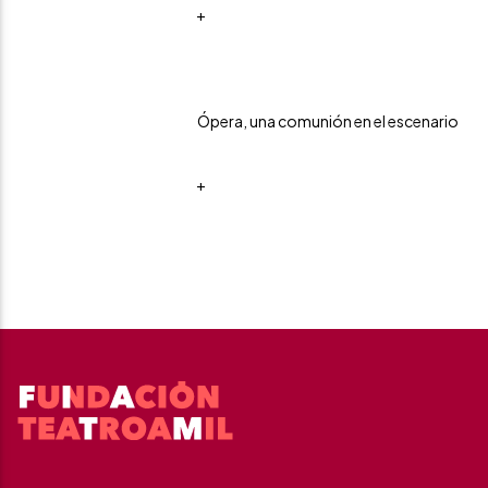
+
Ópera, una comunión en el escenario
+