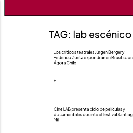
TAG: lab escénico
Los críticos teatrales Jürgen Berger y
Federico Zurita expondrán en Brasil sobr
Ágora Chile
+
Cine LAB presenta ciclo de películas y
documentales durante el festival Santiag
Mil