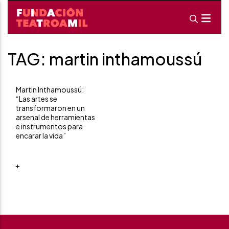
TAG: martin inthamoussú
Martin Inthamoussú:
“Las artes se
transformaron en un
arsenal de herramientas
e instrumentos para
encarar la vida”
+