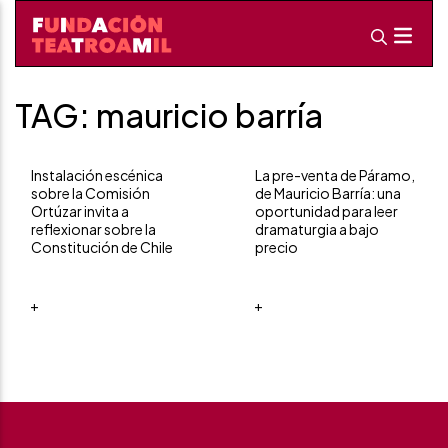
TAG: mauricio barría
Instalación escénica
La pre-venta de Páramo,
sobre la Comisión
de Mauricio Barría: una
Ortúzar invita a
oportunidad para leer
reflexionar sobre la
dramaturgia a bajo
Constitución de Chile
precio
+
+