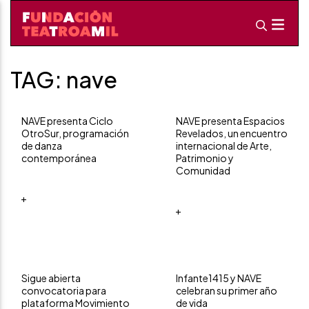
TAG: nave
NAVE presenta Ciclo
NAVE presenta Espacios
OtroSur, programación
Revelados, un encuentro
de danza
internacional de Arte,
contemporánea
Patrimonio y
Comunidad
+
+
Sigue abierta
Infante1415 y NAVE
convocatoria para
celebran su primer año
plataforma Movimiento
de vida