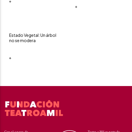
+
+
Estado Vegetal: Un árbol
no se modera
+