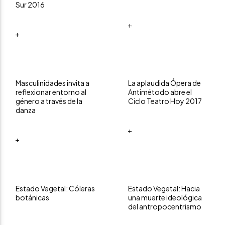
Sur 2016
+
+
Masculinidades invita a
La aplaudida Ópera de
reflexionar entorno al
Antimétodo abre el
género a través de la
Ciclo Teatro Hoy 2017
danza
+
+
Estado Vegetal: Cóleras
Estado Vegetal: Hacia
botánicas
una muerte ideológica
del antropocentrismo