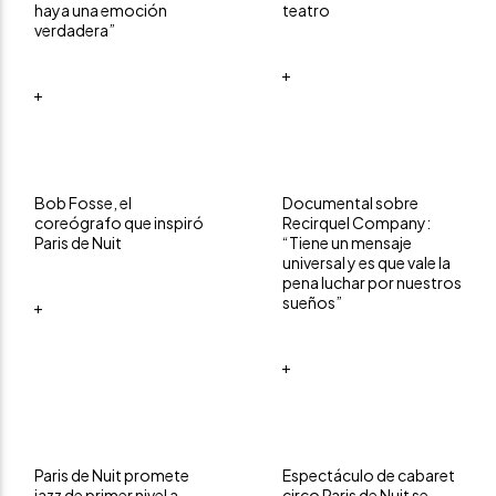
haya una emoción
teatro
verdadera”
+
+
Bob Fosse, el
Documental sobre
coreógrafo que inspiró
Recirquel Company:
Paris de Nuit
“Tiene un mensaje
universal y es que vale la
pena luchar por nuestros
sueños”
+
+
Paris de Nuit promete
Espectáculo de cabaret
jazz de primer nivel a
circo Paris de Nuit se