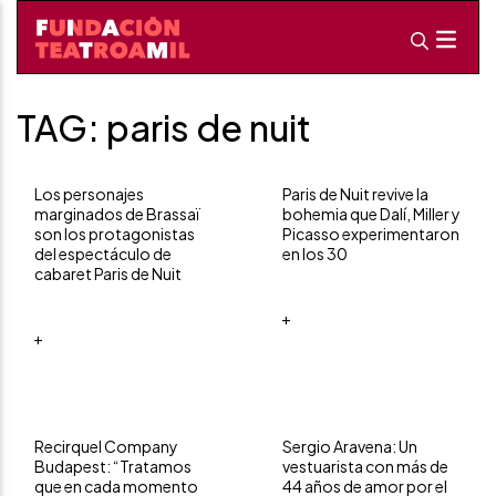
TAG: paris de nuit
Los personajes
Paris de Nuit revive la
marginados de Brassaï
bohemia que Dalí, Miller y
son los protagonistas
Picasso experimentaron
del espectáculo de
en los 30
cabaret Paris de Nuit
+
+
Recirquel Company
Sergio Aravena: Un
Budapest: “Tratamos
vestuarista con más de
que en cada momento
44 años de amor por el