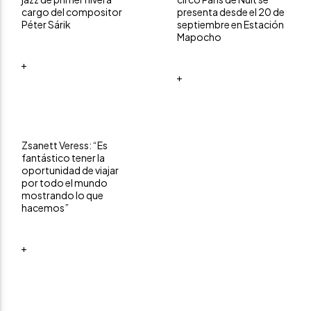
cargo del compositor
presenta desde el 20 de
Péter Sárik
septiembre en Estación
Mapocho
+
+
Zsanett Veress: “Es
fantástico tener la
oportunidad de viajar
por todo el mundo
mostrando lo que
hacemos”
+