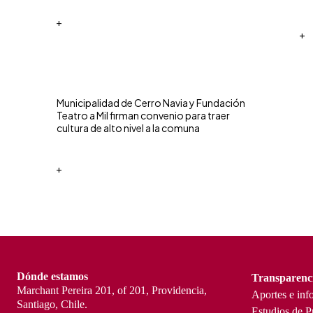
+
+
Municipalidad de Cerro Navia y Fundación
Teatro a Mil firman convenio para traer
cultura de alto nivel a la comuna
+
Dónde estamos
Transparenc
Marchant Pereira 201, of 201, Providencia,
Aportes e inf
Santiago, Chile.
Estudios de P