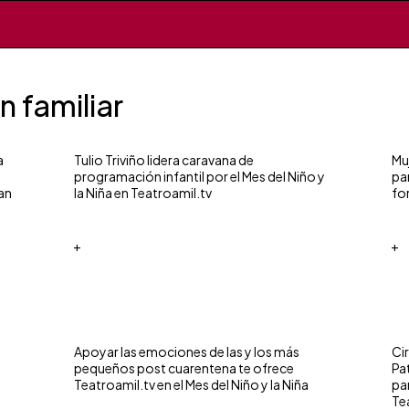
 familiar
a
Tulio Triviño lidera caravana de
Mu
programación infantil por el Mes del Niño y
pa
an
la Niña en Teatroamil.tv
fo
+
+
n
Apoyar las emociones de las y los más
Ci
pequeños post cuarentena te ofrece
Pat
Teatroamil.tv en el Mes del Niño y la Niña
pa
Te