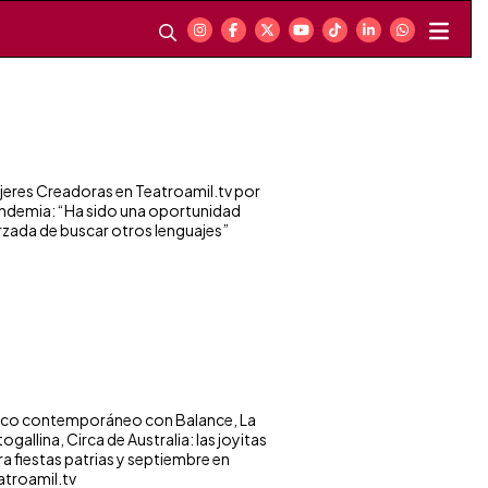
jeres Creadoras en Teatroamil.tv por
ndemia: “Ha sido una oportunidad
rzada de buscar otros lenguajes”
rco contemporáneo con Balance, La
ogallina, Circa de Australia: las joyitas
ra fiestas patrias y septiembre en
atroamil.tv