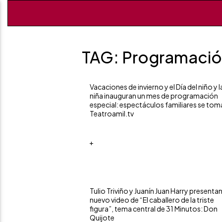
TAG: Programación
Vacaciones de invierno y el Día del niño y l
niña inauguran un mes de programación
especial: espectáculos familiares se tom
Teatroamil.tv
+
Tulio Triviño y Juanín Juan Harry presenta
nuevo video de “El caballero de la triste
figura”, tema central de 31 Minutos: Don
Quijote