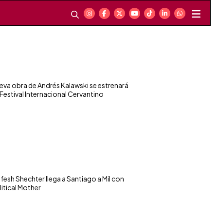
eva obra de Andrés Kalawski se estrenará
 Festival Internacional Cervantino
fesh Shechter llega a Santiago a Mil con
litical Mother