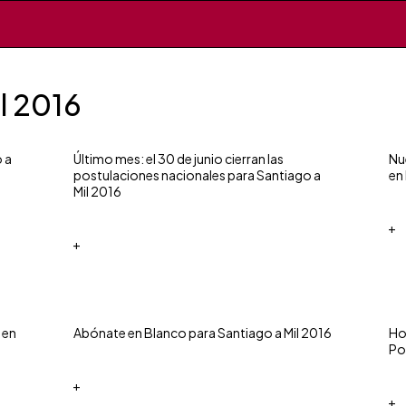
l 2016
 a
Último mes: el 30 de junio cierran las
Nu
postulaciones nacionales para Santiago a
en
Mil 2016
+
+
 en
Abónate en Blanco para Santiago a Mil 2016
Ho
Po
+
+