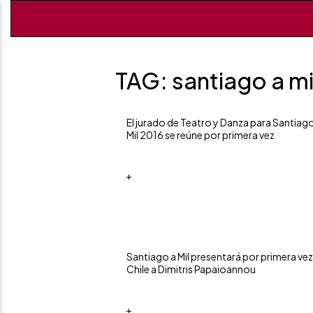
TAG: santiago a mi
El jurado de Teatro y Danza para Santiago
Mil 2016 se reúne por primera vez
+
Santiago a Mil presentará por primera vez
Chile a Dimitris Papaioannou
+