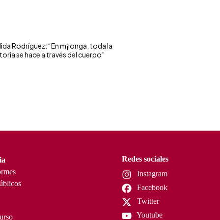
lida Rodríguez: “En m¡longa, toda la
toria se hace a través del cuerpo”
Redes sociales
ia
ormes
Instagram
úblicos
Facebook
Twitter
Youtube
curso