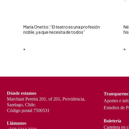
María Onetto: “El teatro es una profesión
Né
noble, ya que necesita de todos”
his
+
+
Dónde estamos
Transparenc
Marchant Pereira 201, of 201, Providencia,
Aportes e inf
Santiago, Chile.
Estudios de P
Código postal 7500531
Boletería
Llámanos
Cartelera en 