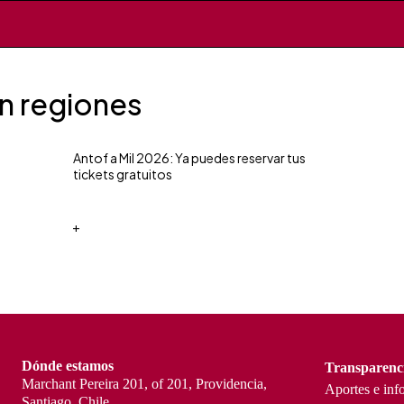
en regiones
Antof a Mil 2026: Ya puedes reservar tus
tickets gratuitos
+
Dónde estamos
Transparenc
Marchant Pereira 201, of 201, Providencia,
Aportes e inf
Santiago, Chile.