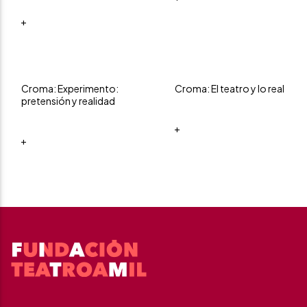
+
Croma: Experimento:
Croma: El teatro y lo real
pretensión y realidad
+
+