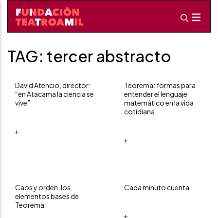
TAG: tercer abstracto
David Atencio, director:
Teorema: formas para
“en Atacama la ciencia se
entender el lenguaje
vive”
matemático en la vida
cotidiana
+
+
Caos y orden, los
Cada minuto cuenta
elementos bases de
Teorema
+