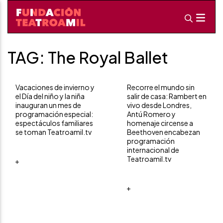
TAG: The Royal Ballet
Vacaciones de invierno y
Recorre el mundo sin
el Día del niño y la niña
salir de casa: Rambert en
inauguran un mes de
vivo desde Londres,
programación especial:
Antú Romero y
espectáculos familiares
homenaje circense a
se toman Teatroamil.tv
Beethoven encabezan
programación
internacional de
Teatroamil.tv
+
+