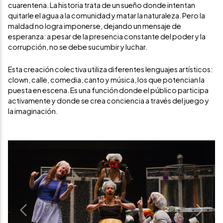
cuarentena. La historia trata de un sueño donde intentan
quitarle el agua a la comunidad y matar la naturaleza. Pero la
maldad no logra imponerse, dejando un mensaje de
esperanza: a pesar de la presencia constante del poder y la
corrupción, no se debe sucumbir y luchar.
Esta creación colectiva utiliza diferentes lenguajes artísticos:
clown, calle, comedia, canto y música, los que potencian la
puesta en escena. Es una función donde el público participa
activamente y donde se crea conciencia a través del juego y
la imaginación.
Previous
Next