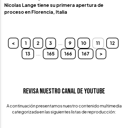
Nicolas Lange tiene su primera apertura de
proceso en Florencia, Italia
<
1
2
3
...
9
10
11
12
13
...
165
166
167
>
Revisa nuestro canal de Youtube
A continuación presentamos nuestro contenido multimedia
categorizada en las siguientes listas de reproducción: