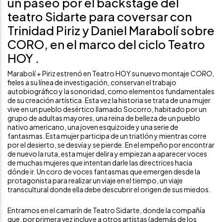
un paseo por el backstage del
teatro Sidarte para coversar con
Trinidad Piriz y Daniel Marabolí sobre
CORO, en el marco del ciclo Teatro
HOY .
Marabolí + Piriz estrenó en Teatro HOY su nuevo montaje
CORO
,
fieles a su línea de investigación, conservan el trabajo
autobiográfico y la sonoridad, como elementos fundamentales
de su creación artística. Esta vez la historia se trata de una mujer
vive en un pueblo desértico llamado Socorro, habitado por un
grupo de adultas mayores, una reina de belleza de un pueblo
nativo americano, una joven esquizoide y una serie de
fantasmas. Esta mujer participa de un triatlón y mientras corre
por el desierto, se desvía y se pierde. En el empeño por encontrar
de nuevo la ruta, esta mujer delira y empiezan a aparecer voces
de muchas mujeres que intentan darle las directrices hacia
dónde ir. Un coro de voces fantasmas que emergen desde la
protagonista para realizar un viaje en el tiempo, un viaje
transcultural donde ella debe descubrir el origen de sus miedos.
Entramos en el camarín de Teatro Sidarte, donde la compañía
que, por primera vez incluye a otros artistas (además de los