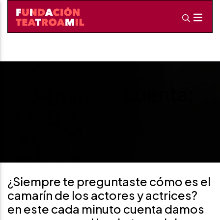
-
Cada Minuto Cuenta
-
Cada minuto cuenta:
CORO
23.5.2019
|
Por Constanza Rifo
¿Siempre te preguntaste cómo es el
camarín de los actores y actrices?
en este cada minuto cuenta damos