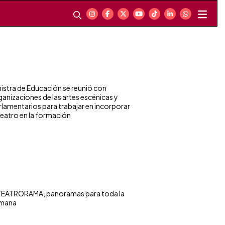
nistra de Educación se reunió con
ganizaciones de las artes escénicas y
rlamentarios para trabajar en incorporar
 teatro en la formación
EATRORAMA, panoramas para toda la
mana