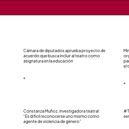
Cámara de diputados aprueba proyecto de
Mi
acuerdo que busca incluir al teatro como
or
asignatura en la educación
pa
el
+
+
Constanza Muñoz, investigadora teatral:
#T
“Es difícil reconocerse uno mismo como
se
agente de violencia de género”