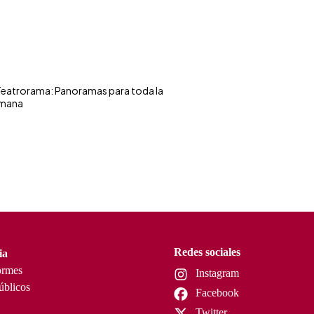
eatrorama: Panoramas para toda la
mana
Redes sociales
ia
ormes
Instagram
úblicos
Facebook
Twitter