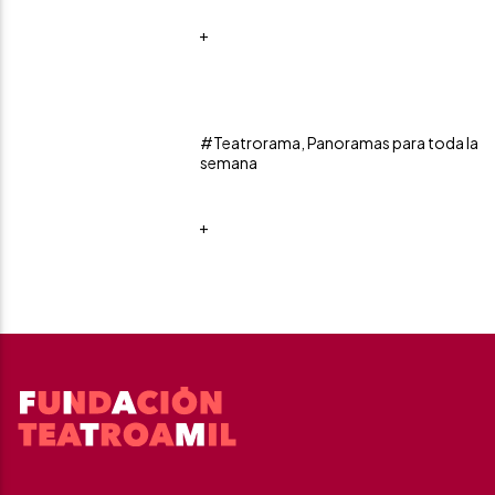
+
#Teatrorama, Panoramas para toda la
semana
+