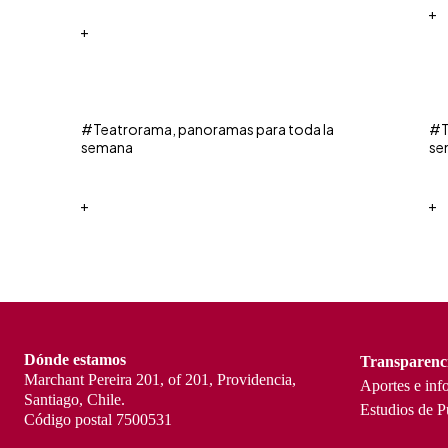
+
+
#Teatrorama, panoramas para toda la
#T
semana
se
+
+
Dónde estamos
Transparenc
Marchant Pereira 201, of 201, Providencia,
Aportes e inf
Santiago, Chile.
Estudios de P
Código postal 7500531