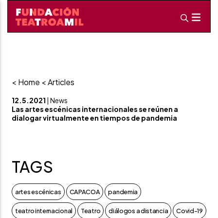
< Home
< Articles
12.5.2021
| News
Las artes escénicas internacionales se reúnen a
dialogar virtualmente en tiempos de pandemia
TAGS
artes escénicas
CAPACOA
pandemia
teatro internacional
Teatro
diálogos a distancia
Covid-19