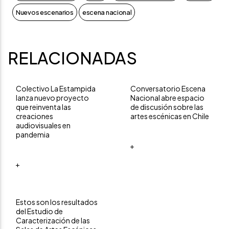
Nuevos escenarios
escena nacional
RELACIONADAS
Colectivo La Estampida
Conversatorio Escena
lanza nuevo proyecto
Nacional abre espacio
que reinventa las
de discusión sobre las
creaciones
artes escénicas en Chile
audiovisuales en
pandemia
+
+
Estos son los resultados
del Estudio de
Caracterización de las