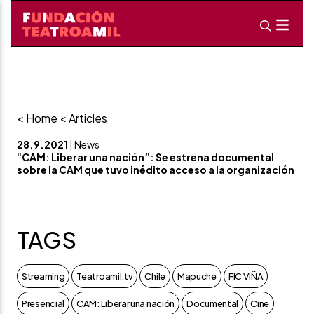
< Home
< Articles
28.9.2021
| News
“CAM: Liberar una nación”: Se estrena documental
sobre la CAM que tuvo inédito acceso a la organización
TAGS
Streaming
Teatroamil.tv
Chile
Mapuche
FIC VIÑA
Presencial
CAM: Liberar una nación
Documental
Cine