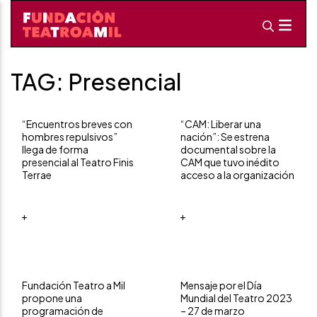
TAG: Presencial
“Encuentros breves con
“CAM: Liberar una
hombres repulsivos”
nación”: Se estrena
llega de forma
documental sobre la
presencial al Teatro Finis
CAM que tuvo inédito
Terrae
acceso a la organización
+
+
Fundación Teatro a Mil
Mensaje por el Día
propone una
Mundial del Teatro 2023
programación de
– 27 de marzo