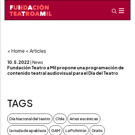
< Home
< Articles
10.5.2022
| News
Fundación Teatro a Mil propone una programación de
contenido teatral audiovisual para el Día del Teatro
TAGS
Día Nacional del teatro
Chile
Artes escénicas
la viuda de apablaza
GAM
La Pichintún
Gratis