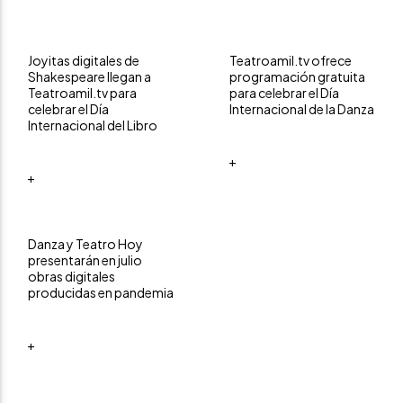
Joyitas digitales de
Teatroamil.tv ofrece
Shakespeare llegan a
programación gratuita
Teatroamil.tv para
para celebrar el Día
celebrar el Día
Internacional de la Danza
Internacional del Libro
+
+
Danza y Teatro Hoy
presentarán en julio
obras digitales
producidas en pandemia
+