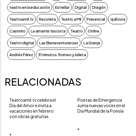
teatro en la educación
Estrellar
Digital
Dragón
Teatroamil.tv
Recoleta
Teatro a Mil
Presencial
quilicura
Casimiro
La amante fascista
Teatro
Online
Teatro digital
Las Bienaventuranzas
La Granja
Andrés Pérez
31 minutos: Romeo y Julieta
RELACIONADAS
Teatroamil.tv celebra el
Poetas de Emergencia
Día del Amor e invita a
suma nuevas voces en el
vacaciones en febrero
Día Mundial de la Poesía
con obras gratuitas
+
+