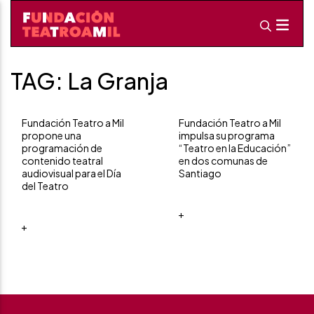
TAG: La Granja
Fundación Teatro a Mil
Fundación Teatro a Mil
propone una
impulsa su programa
programación de
“Teatro en la Educación”
contenido teatral
en dos comunas de
audiovisual para el Día
Santiago
del Teatro
+
+