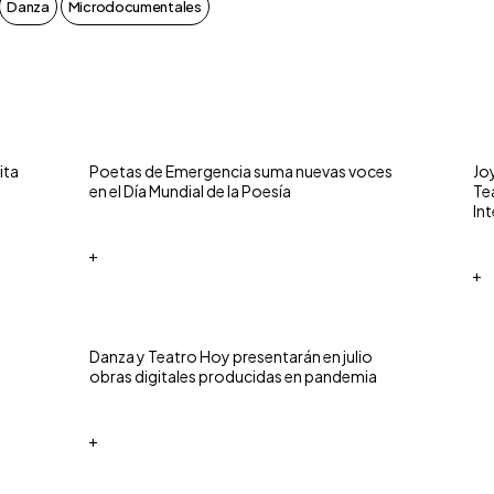
Danza
Microdocumentales
ita
Poetas de Emergencia suma nuevas voces
Jo
en el Día Mundial de la Poesía
Tea
Int
+
+
Danza y Teatro Hoy presentarán en julio
obras digitales producidas en pandemia
+