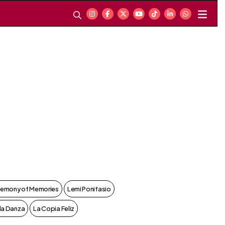
emony of Memories
Lemi Ponifasio
 la Danza
La Copia Feliz