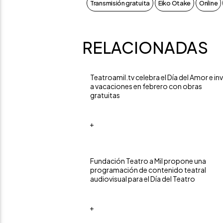
Transmisión gratuita
Eiko Otake
Online
RELACIONADAS
Teatroamil.tv celebra el Día del Amor e inv
a vacaciones en febrero con obras
gratuitas
+
Fundación Teatro a Mil propone una
programación de contenido teatral
audiovisual para el Día del Teatro
+