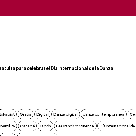
tuita para celebrar el Día Internacional de la Danza
Eskapist
Gratis
Digital
Danza digital
danza contemporánea
Cer
oamil.tv
Canadá
Japón
Le Grand Continental
Día Internacional de