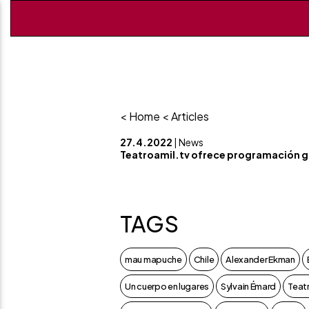
< Home
< Articles
27.4.2022
| News
Teatroamil.tv ofrece programación gra
TAGS
mau mapuche
Chile
Alexander Ekman
Un cuerpo en lugares
Sylvain Émard
Teatr