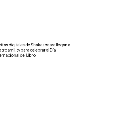
yitas digitales de Shakespeare llegan a
troamil.tv para celebrar el Día
ernacional del Libro