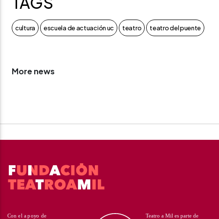
TAGS
cultura
escuela de actuación uc
teatro
teatro del puente
More news