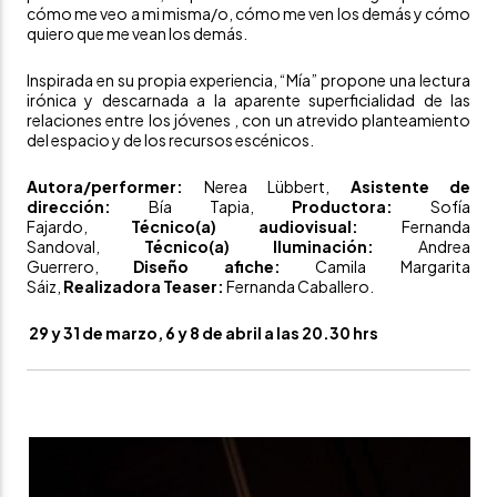
cómo me veo a mi misma/o, cómo me ven los demás y cómo
quiero que me vean los demás.
Inspirada en su propia experiencia, “Mía” propone una lectura
irónica y descarnada a la aparente superficialidad de las
relaciones entre los jóvenes , con un atrevido planteamiento
del espacio y de los recursos escénicos.
Autora/performer:
Nerea Lübbert,
Asistente de
dirección:
Bía Tapia,
Productora:
Sofía
Fajardo,
Técnico(a) audiovisual:
Fernanda
Sandoval,
Técnico(a) Iluminación:
Andrea
Guerrero,
Diseño afiche:
Camila Margarita
Sáiz,
Realizadora Teaser:
Fernanda Caballero.
29 y 31 de marzo, 6 y 8 de abril a las 20.30 hrs