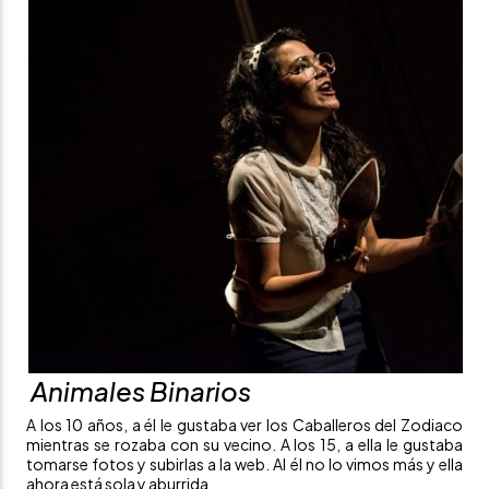
Animales Binarios
A los 10 años, a él le gustaba ver los Caballeros del Zodiaco
mientras se rozaba con su vecino. A los 15, a ella le gustaba
tomarse fotos y subirlas a la web. Al él no lo vimos más y ella
ahora está sola y aburrida.