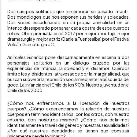
Dos cuerpos solitarios que rememoran su pasado infantil.
Dos monólogos que nos exponen sus heridas y soledades.
Dos voces escudriñando en su propia animalidad en un
intento desesperado por sanar cada costra de esos cuerpos
rotos. Obra premiada en el 2017 por mejor montaje, mejor
dramaturgia y mejor actriz (Daniela Fuentealba) por el Festival
Volcán Dramaturgia UC.
Animales Binarios
pone descarnadamente en escena a dos
personajes solitarios en un diálogo cruzado por las
experiencias de infancia, la soledad y el desamor. Cuerpos
limítrofes y disidentes, atravesados por la marginalidad, que
buscan subvertir la represión social mediante la búsqueda del
goce. La infancia en el Chile de los 90’s. Nuestra juventud en el
Chile de los 2000.
¿Cómo nos enfrentamos a la liberación de nuestros
cuerpos? ¿Cómo experienciamos la relación de nuestros
cuerpos en términos identitarios, con los otros, con nuestro
entorno, con nosotros mismos? ¿Cómo nos definimos
identitariamente a través del género y nuestras sexualidades?
¿Por qué nuestras identidades se tienen que construir
únicamente desde lo binario?