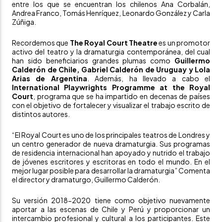
entre los que se encuentran los chilenos Ana Corbalán,
Andrea Franco, Tomás Henríquez, Leonardo González y Carla
Zúñiga.
Recordemos que
The Royal Court Theatre
es un promotor
activo del teatro y la dramaturgia contemporánea, del cual
han sido beneficiarios grandes plumas como
Guillermo
Calderón de Chile, Gabriel Calderón de Uruguay y Lola
Arias de Argentina
. Además, ha llevado a cabo el
International Playwrights Programme at the Royal
Court
, programa que se ha impartido en decenas de países
con el objetivo de fortalecer y visualizar el trabajo escrito de
distintos autores.
“El Royal Court es uno de los principales teatros de Londres y
un centro generador de nueva dramaturgia. Sus programas
de residencia internacional han apoyado y nutrido el trabajo
de jóvenes escritores y escritoras en todo el mundo. En el
mejor lugar posible para desarrollar la dramaturgia” Comenta
el director y dramaturgo, Guillermo Calderón.
Su versión 2018-2020 tiene como objetivo nuevamente
aportar a las escenas de Chile y Perú y proporcionar un
intercambio profesional y cultural a los participantes. Este