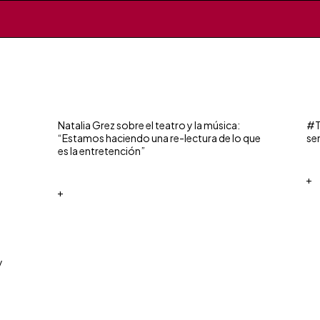
Natalia Grez sobre el teatro y la música:
#T
“Estamos haciendo una re-lectura de lo que
se
es la entretención”
+
+
y