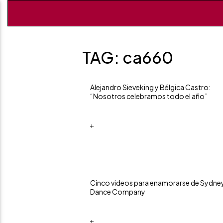
TAG: ca660
Alejandro Sieveking y Bélgica Castro:
“Nosotros celebramos todo el año”
+
Cinco videos para enamorarse de Sydne
Dance Company
+