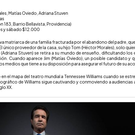
les, Matías Oviedo, Adriana Stuven
ras
n 183, Barrio Bellavista, Providencia)
nes y sábado $12.000
va matriarca de una familia fracturada por el abandono del padre, que
 único proveedor de la casa, su hijo Tom (Héctor Morales), solo quier
a (Adriana Stuven) se retira a su mundo de ensueño, dificultando los
ción. Cuando aparece Jim (Matías Oviedo), un posible candidato y q
os medios que tiene a su disposición para asegurar el futuro de su aco
o en el mapa del teatro mundial a Tennessee Williams cuando se est
biográfico de Williams sigue cautivando y conmoviendo a audiencias
glo XX.