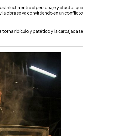
 la lucha entre el personaje y el actor que
 y la obra se va convirtiendo en un conflicto
torna ridículo y patético y la carcajada se