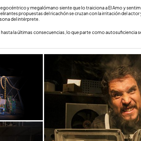
o, egocéntrico y megalómano siente que lo traiciona a El Amo y sentimos
elirantes propuestas del ricachón se cruzan con la irritación del actor
rsona del intérprete.
hasta la últimas consecuencias, lo que parte como autosuficiencia se 