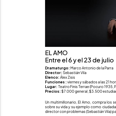
EL AMO
Entre el 6 y el 23 de julio
Dramaturgo:
Marco Antonio de la Parra
Director:
Sebastián Vila
Elenco:
Álex Zisis
Funciones :
viernes y sábados a las 21 ho
Lugar:
Teatro Finis Terrae (Pocuro 1935, 
Precios:
$7.000 general, $3.500 estudia
Un multimillonario, El Amo, compra los s
sobre su vida y su ejemplo como ciudadano
director con problemas (Sebastián Vila) p