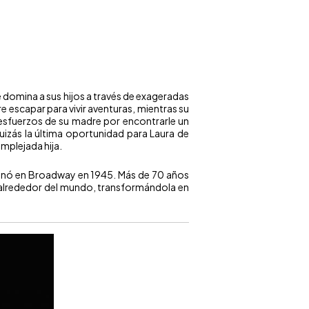
 domina a sus hijos a través de exageradas
e escapar para vivir aventuras, mientras su
 esfuerzos de su madre por encontrarle un
uizás la última oportunidad para Laura de
mplejada hija.
renó en Broadway en 1945. Más de 70 años
 alrededor del mundo, transformándola en