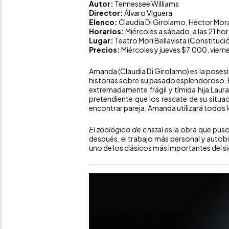
Autor:
Tennessee Williams
Director:
Álvaro Viguera
Elenco:
Claudia Di Girolamo, Héctor Mora
Horarios:
Miércoles a sábado, a las 21 ho
Lugar:
Teatro Mori Bellavista (Constitució
Precios:
Miércoles y jueves $7.000, vier
Amanda (Claudia Di Girolamo) es la posesi
historias sobre su pasado esplendoroso. El
extremadamente frágil y tímida hija Laur
pretendiente que los rescate de su situa
encontrar pareja, Amanda utilizará todos l
El zoológico de cristal
es la obra que pus
después, el trabajo más personal y auto
uno de los clásicos más importantes del si