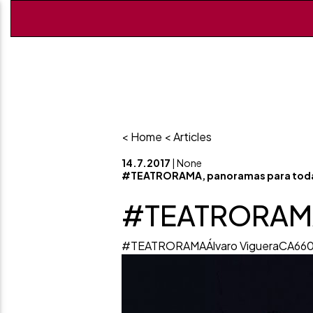
< Home
< Articles
14.7.2017
| None
#TEATRORAMA, panoramas para toda
#TEATRORAMA,
#TEATRORAMA
Álvaro Viguera
CA66