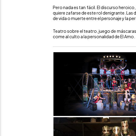
Pero nada es tan fácil. El discurso heroic
quiere zafarse de este rol denigrante. Las d
de vida o muerte entre el personaje y la pe
Teatro sobre el teatro, juego de máscaras 
come al culto a la personalidad de El Amo.