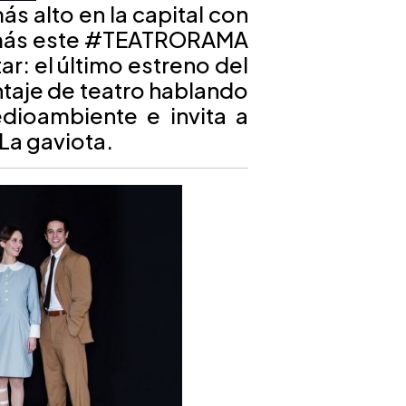
ás alto en la capital con
 más este #TEATRORAMA
r: el último estreno del
taje de teatro hablando
edioambiente e invita a
 La gaviota.