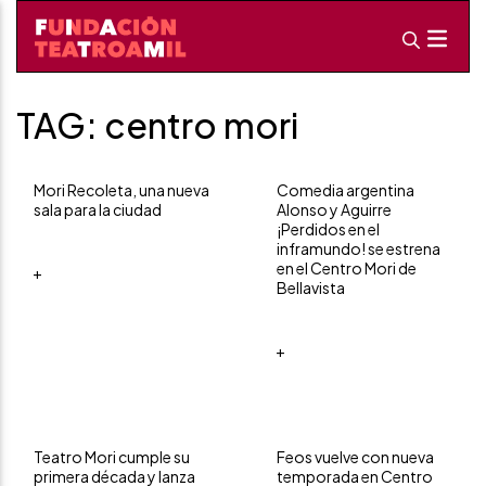
TAG: centro mori
Mori Recoleta, una nueva
Comedia argentina
sala para la ciudad
Alonso y Aguirre
¡Perdidos en el
inframundo! se estrena
en el Centro Mori de
+
Bellavista
+
Teatro Mori cumple su
Feos vuelve con nueva
primera década y lanza
temporada en Centro