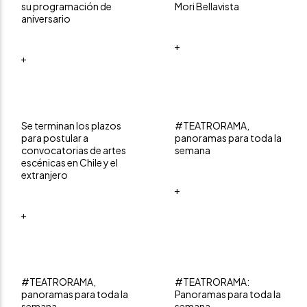
su programación de
Mori Bellavista
aniversario
+
+
Se terminan los plazos
#TEATRORAMA,
para postular a
panoramas para toda la
convocatorias de artes
semana
escénicas en Chile y el
extranjero
+
+
#TEATRORAMA,
#TEATRORAMA:
panoramas para toda la
Panoramas para toda la
semana
semana