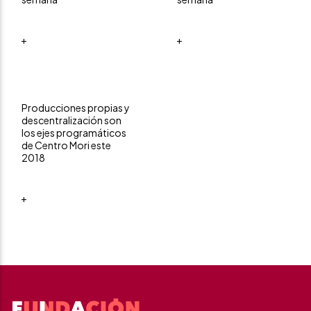
+
+
Producciones propias y
descentralización son
los ejes programáticos
de Centro Mori este
2018
+