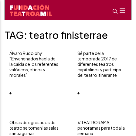
TAG: teatro finisterrae
Álvaro Rudolphy:
Sé parte de la
“Envenenados habla de
temporada 2017 de
la caída de los referentes
diferentes teatros
valóricos, éticos y
capitalinos y participa
morales”
del teatro itinerante
+
+
Obras de egresados de
#TEATRORAMA,
teatro se toman las salas
panoramas para toda la
santiaguinas
semana