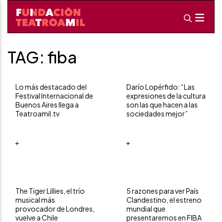
TAG: fiba
Lo más destacado del
Darío Lopérfido: “Las
Festival Internacional de
expresiones de la cultura
Buenos Aires llega a
son las que hacen a las
Teatroamil.tv
sociedades mejor”
+
+
The Tiger Lillies, el trío
5 razones para ver País
musical más
Clandestino, el estreno
provocador de Londres,
mundial que
vuelve a Chile
presentaremos en FIBA