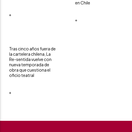
en Chile
+
+
Tras cinco años fuera de
la cartelera chilena, La
Re-sentida vuelve con
nueva temporada de
obra que cuestiona el
oficio teatral
+