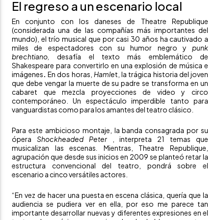
El regreso a un escenario local
En conjunto con los daneses de Theatre Republique
(considerada una de las compañías más importantes del
mundo), el trío musical que por casi 30 años ha cautivado a
miles de espectadores con su humor negro y
punk
brechtiano,
desafía el texto más emblemático de
Shakespeare para convertirlo en una explosión de música e
imágenes
.
En dos horas,
Hamle
t, la trágica historia del joven
que debe vengar la muerte de su padre se transforma en un
cabaret que mezcla proyecciones de video y circo
contemporáneo. Un espectáculo imperdible tanto para
vanguardistas como para los amantes del teatro clásico.
Para este ambicioso montaje, la banda consagrada por su
ópera
Shockheaded Peter
, interpreta 21 temas que
musicalizan las escenas
.
Mientras, Theatre Republique,
agrupación que desde sus inicios en 2009 se planteó retar la
estructura convencional del teatro, pondrá sobre el
escenario a cinco versátiles actores.
“En vez de hacer una puesta en escena clásica, quería que la
audiencia se pudiera ver en ella, por eso me parece tan
importante desarrollar nuevas y diferentes expresiones en el