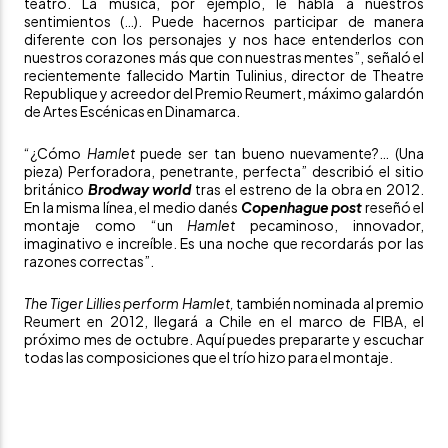
teatro. La música, por ejemplo, le habla a nuestros
sentimientos (…). Puede hacernos participar de manera
diferente con los personajes y nos hace entenderlos con
nuestros corazones más que con nuestras mentes”, señaló el
recientemente fallecido Martin Tulinius, director de Theatre
Republique y acreedor del Premio Reumert, máximo galardón
de Artes Escénicas en Dinamarca.
“¿Cómo
Hamlet
puede ser tan bueno nuevamente?… (Una
pieza) Perforadora, penetrante, perfecta” describió el sitio
británico
Brodway world
tras el estreno de la obra en 2012.
En la misma línea, el medio danés
Copenhague post
reseñó el
montaje como “un
Hamlet
pecaminoso, innovador,
imaginativo e increíble. Es una noche que recordarás por las
razones correctas”.
The Tiger Lillies perform Hamlet,
también nominada al premio
Reumert en 2012, llegará a Chile en el marco de FIBA, el
próximo mes de octubre. Aquí puedes prepararte y escuchar
todas las composiciones que el trío hizo para el montaje.