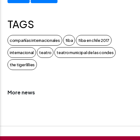
TAGS
compañías internacionales
fiba
fiba en chile 2017
internacional
teatro
teatro municipal de las condes
the tiger lillies
More news