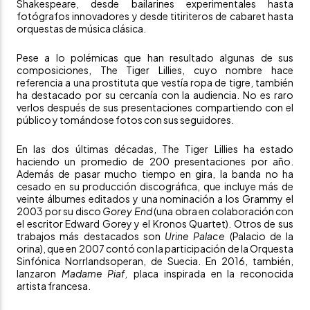
Shakespeare, desde bailarines experimentales hasta
fotógrafos innovadores y desde titiriteros de cabaret hasta
orquestas de música clásica.
Pese a lo polémicas que han resultado algunas de sus
composiciones, The Tiger Lillies, cuyo nombre hace
referencia a una prostituta que vestía ropa de tigre, también
ha destacado por su cercanía con la audiencia. No es raro
verlos después de sus presentaciones compartiendo con el
público y tomándose fotos con sus seguidores.
En las dos últimas décadas, The Tiger Lillies ha estado
haciendo un promedio de 200 presentaciones por año.
Además de pasar mucho tiempo en gira, la banda no ha
cesado en su producción discográfica, que incluye más de
veinte álbumes editados y una nominación a los Grammy el
2003 por su disco
Gorey End
(una obra en colaboración con
el escritor Edward Gorey y el Kronos Quartet). Otros de sus
trabajos más destacados son
Urine Palace
(Palacio de la
orina), que en 2007 contó con la participación de la
Orquesta
Sinfónica Norrlandsoperan, de Suecia.
En 2016, también,
lanzaron
Madame Piaf,
placa inspirada en la reconocida
artista francesa.