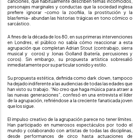
canciones, que habitualmente describen temas incómodos,
personajes marginales y conductas que la sociedad inglesa
prefiere ignorar -como la zoofilia, la prostitución y la
blasfemia- abundan las historias trágicas en tono cómico o
sarcástico.
A fines de la década de los 80, en sus primeras intervenciones
en Londres, el público no sabía cómo reaccionar a esta
agrupación que completan Adrian Stout (contrabajo, sierra
musical y coros) y Jonas Golland (batería, percusiones y
coros). Sin embargo, su propuesta artística sobresalió
inmediatamente por su particular sonido y estilo.
Su propuesta estética, definida como dark clown, tampoco
ha dejado indiferente a las audiencias de todas las edades que
han visto su trabajo. “No creo que haga música para atraer a
las nuevas generaciones”, confesó en una entrevista el líder
de la agrupación, refiriéndose a la creciente fanaticada joven
que los sigue.
El impulso creativo de la agrupación parece no tener límites.
Han participado en numerosos espectáculos por todo el
mundo y colaborando con artistas de todas las disciplinas,
desde performances de circo hasta actuaciones de