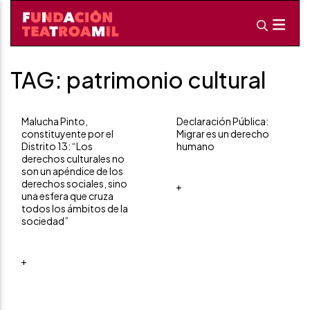
TAG: patrimonio cultural
Malucha Pinto,
Declaración Pública:
constituyente por el
Migrar es un derecho
Distrito 13: “Los
humano
derechos culturales no
son un apéndice de los
derechos sociales, sino
+
una esfera que cruza
todos los ámbitos de la
sociedad”
+