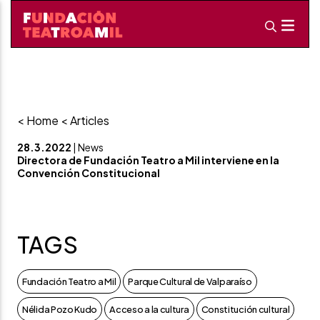
< Home
< Articles
28.3.2022
| News
Directora de Fundación Teatro a Mil interviene en la
Convención Constitucional
TAGS
Fundación Teatro a Mil
Parque Cultural de Valparaíso
Nélida Pozo Kudo
Acceso a la cultura
Constitución cultural