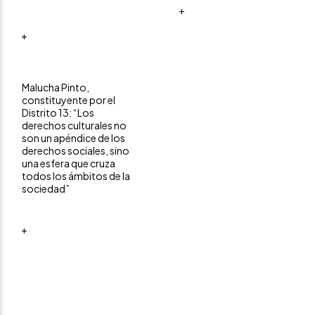
+
+
Malucha Pinto,
constituyente por el
Distrito 13: “Los
derechos culturales no
son un apéndice de los
derechos sociales, sino
una esfera que cruza
todos los ámbitos de la
sociedad”
+