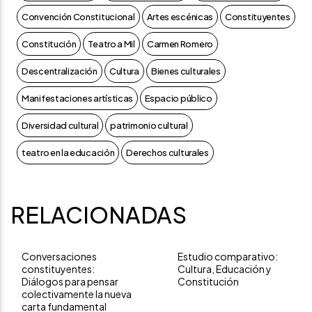
Convención Constitucional
Artes escénicas
Constituyentes
Constitución
Teatro a Mil
Carmen Romero
Descentralización
Cultura
Bienes culturales
Manifestaciones artísticas
Espacio público
Diversidad cultural
patrimonio cultural
teatro en la educación
Derechos culturales
RELACIONADAS
Conversaciones
Estudio comparativo:
constituyentes:
Cultura, Educación y
Diálogos para pensar
Constitución
colectivamente la nueva
carta fundamental