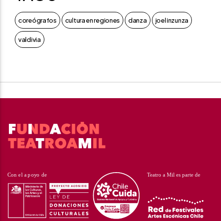
coreógrafos
cultura en regiones
danza
joel inzunza
valdivia