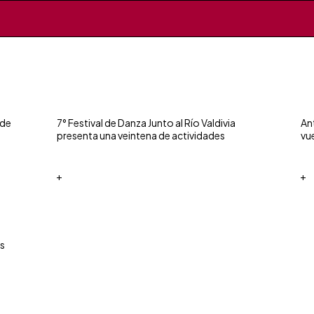
 de
7° Festival de Danza Junto al Río Valdivia
An
presenta una veintena de actividades
vu
+
+
os