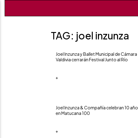
TAG: joel inzunza
Joel Inzunza y Ballet Municipal de Cámara
Valdivia cerrarán Festival Junto al Río
+
Joel Inzunza & Compañía celebran 10 añ
en Matucana 100
+