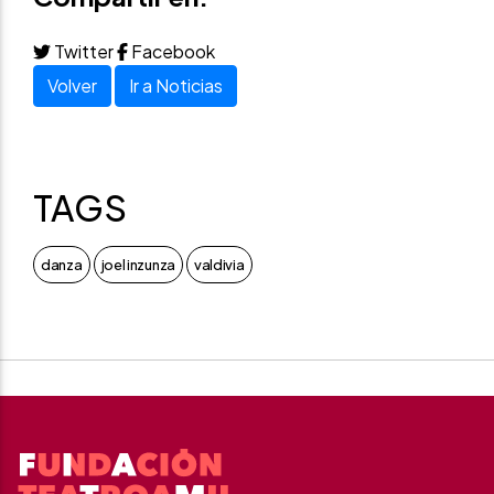
Twitter
Facebook
Volver
Ir a Noticias
TAGS
danza
joel inzunza
valdivia