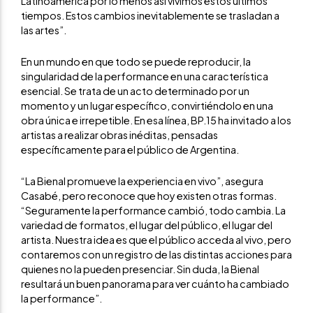
Latinoamérica por lo menos así vivimos estos últimos
tiempos. Estos cambios inevitablemente se trasladan a
las artes”.
En un mundo en que todo se puede reproducir, la
singularidad de la performance en una característica
esencial. Se trata de un acto determinado por un
momento y un lugar específico, convirtiéndolo en una
obra única e irrepetible. En esa línea, BP.15 ha invitado a los
artistas a realizar obras inéditas, pensadas
específicamente para el público de Argentina.
“La Bienal promueve la experiencia en vivo”, asegura
Casabé, pero reconoce que hoy existen otras formas.
“Seguramente la performance cambió, todo cambia. La
variedad de formatos, el lugar del público, el lugar del
artista. Nuestra idea es que el público acceda al vivo, pero
contaremos con un registro de las distintas acciones para
quienes no la pueden presenciar. Sin duda, la Bienal
resultará un buen panorama para ver cuánto ha cambiado
la performance”.