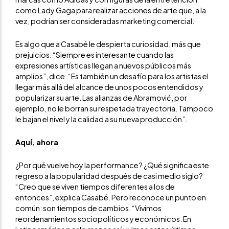
como Lady Gaga para realizar acciones de arte que, a la
vez, podrían ser consideradas marketing comercial.
Es algo que a Casabé le despierta curiosidad, más que
prejuicios. “Siempre es interesante cuando las
expresiones artísticas llegan a nuevos públicos más
amplios”, dice. “Es también un desafío para los artistas el
llegar más allá del alcance de unos pocos entendidos y
popularizar su arte. Las alianzas de Abramović, por
ejemplo, no le borran su respetada trayectoria. Tampoco
le bajan el nivel y la calidad a su nueva producción”.
Aquí, ahora
¿Por qué vuelve hoy la performance? ¿Qué significa este
regreso a la popularidad después de casi medio siglo?
“Creo que se viven tiempos diferentes a los de
entonces”, explica Casabé. Pero reconoce un punto en
común: son tiempos de cambios. “Vivimos
reordenamientos sociopolíticos y económicos. En