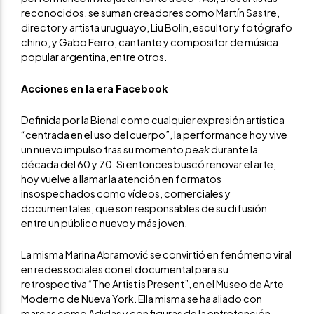
reconocidos, se suman creadores como Martín Sastre,
director y artista uruguayo, Liu Bolin, escultor y fotógrafo
chino, y Gabo Ferro, cantante y compositor de música
popular argentina, entre otros.
Acciones en la era Facebook
Definida por la Bienal como cualquier expresión artística
“centrada en el uso del cuerpo”, la performance hoy vive
un nuevo impulso tras su momento
peak
durante la
década del 60 y 70. Si entonces buscó renovar el arte,
hoy vuelve a llamar la atención en formatos
insospechados como vídeos, comerciales y
documentales, que son responsables de su difusión
entre un público nuevo y más joven.
La misma Marina Abramović se convirtió en fenómeno viral
en redes sociales con el documental para su
retrospectiva “The Artist is Present”, en el Museo de Arte
Moderno de Nueva York. Ella misma se ha aliado con
marcas como Adidas y con figuras de la entretención