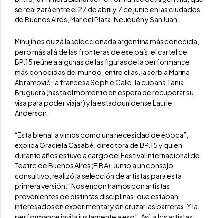
se realizará entre el 27 de abril y 7 de junio en las ciudades
de Buenos Aires, Mar del Plata, Neuquén y San Juan.
Minujín es quizá la seleccionada argentina más conocida,
pero más allá de las fronteras de ese país, el cartel de
BP.15 reúne a algunas de las figuras de la performance
más conocidas del mundo, entre ellas, la serbia Marina
Abramović, la francesa Sophie Calle, la cubana Tania
Bruguera (hasta el momento en espera de recuperar su
visa para poder viajar) y la estadounidense Laurie
Anderson.
“Esta bienal la vimos como una necesidad de época”,
explica Graciela Casabé, directora de BP.15 y quien
durante años estuvo a cargo del Festival Internacional de
Teatro de Buenos Aires (FIBA). Junto a un consejo
consultivo, realizó la selección de artistas para esta
primera versión. “Nos encontramos con artistas
provenientes de distintas disciplinas, que estaban
interesados en experimentar y en cruzar las barreras. Y la
performance invita justamente a eso”. Así, a los artistas