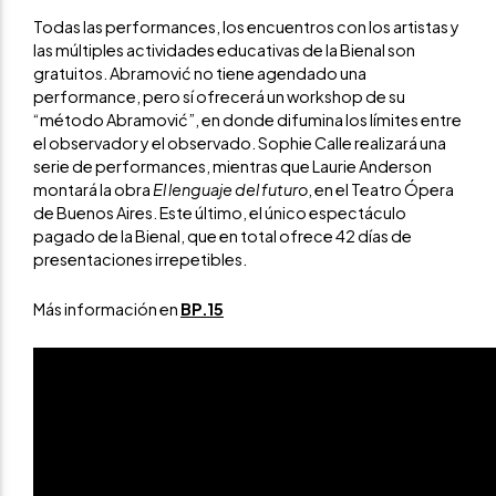
Todas las performances, los encuentros con los artistas y
las múltiples actividades educativas de la Bienal son
gratuitos. Abramović no tiene agendado una
performance, pero sí ofrecerá un workshop de su
“método Abramović”, en donde difumina los límites entre
el observador y el observado. Sophie Calle realizará una
serie de performances, mientras que Laurie Anderson
montará la obra
El lenguaje del futuro
, en el Teatro Ópera
de Buenos Aires. Este último, el único espectáculo
pagado de la Bienal, que en total ofrece 42 días de
presentaciones irrepetibles.
Más información en
BP.15