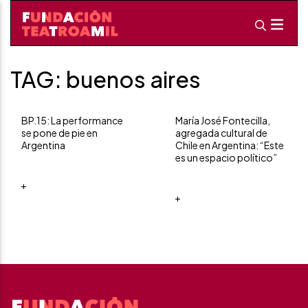
TAG: buenos aires
BP.15: La performance
María José Fontecilla,
se pone de pie en
agregada cultural de
Argentina
Chile en Argentina: “Este
es un espacio político”
+
+